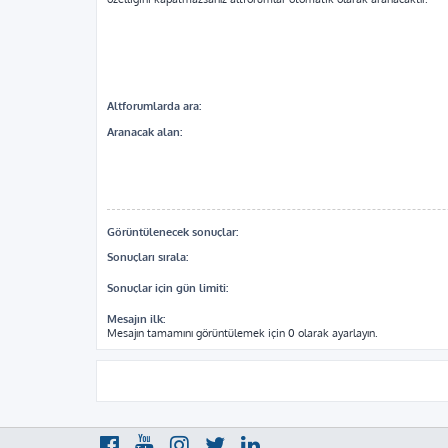
Altforumlarda ara:
Aranacak alan:
Görüntülenecek sonuçlar:
Sonuçları sırala:
Sonuçlar için gün limiti:
Mesajın ilk:
Mesajın tamamını görüntülemek için 0 olarak ayarlayın.