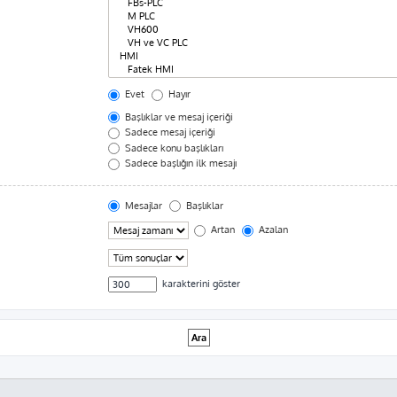
Evet
Hayır
Başlıklar ve mesaj içeriği
Sadece mesaj içeriği
Sadece konu başlıkları
Sadece başlığın ilk mesajı
Mesajlar
Başlıklar
Artan
Azalan
karakterini göster