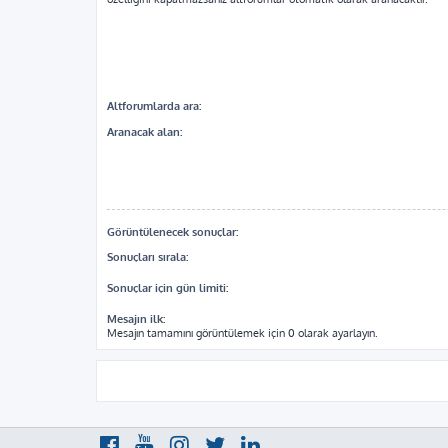
Altforumlarda ara:
Aranacak alan:
Görüntülenecek sonuçlar:
Sonuçları sırala:
Sonuçlar için gün limiti:
Mesajın ilk:
Mesajın tamamını görüntülemek için 0 olarak ayarlayın.