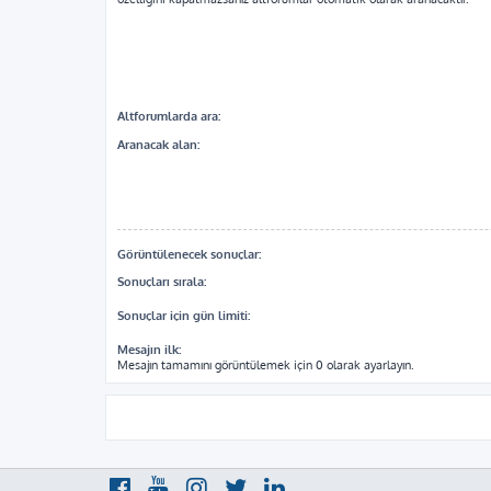
Altforumlarda ara:
Aranacak alan:
Görüntülenecek sonuçlar:
Sonuçları sırala:
Sonuçlar için gün limiti:
Mesajın ilk:
Mesajın tamamını görüntülemek için 0 olarak ayarlayın.