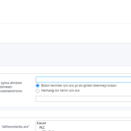
 ayrıca olmasını
Bütün terimler için ara ya da girilen önermeyi kullan
elimeleri
Herhangi bir terim için ara
ullanabilirsiniz.
 “altforumlarda ara“