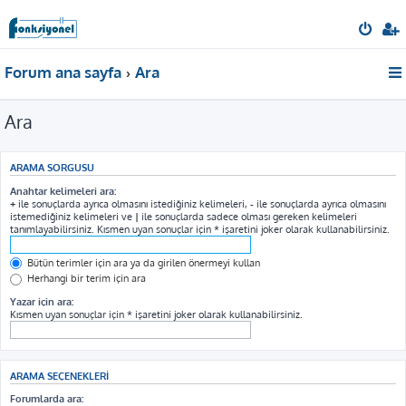
Forum ana sayfa
Ara
Ara
ARAMA SORGUSU
Anahtar kelimeleri ara:
+
ile sonuçlarda ayrıca olmasını istediğiniz kelimeleri,
-
ile sonuçlarda ayrıca olmasını
istemediğiniz kelimeleri ve
|
ile sonuçlarda sadece olması gereken kelimeleri
tanımlayabilirsiniz. Kısmen uyan sonuçlar için * işaretini joker olarak kullanabilirsiniz.
Bütün terimler için ara ya da girilen önermeyi kullan
Herhangi bir terim için ara
Yazar için ara:
Kısmen uyan sonuçlar için * işaretini joker olarak kullanabilirsiniz.
ARAMA SEÇENEKLERI
Forumlarda ara: