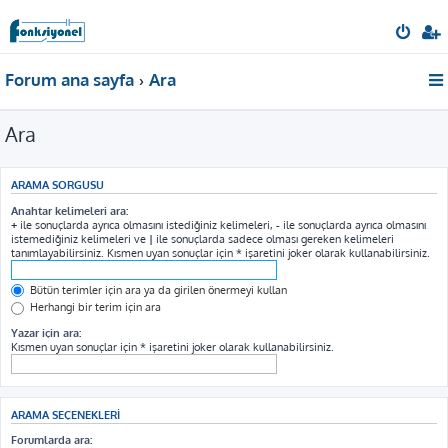
Forum ana sayfa
Ara
Ara
ARAMA SORGUSU
Anahtar kelimeleri ara:
+
ile sonuçlarda ayrıca olmasını istediğiniz kelimeleri,
-
ile sonuçlarda ayrıca olmasını
istemediğiniz kelimeleri ve
|
ile sonuçlarda sadece olması gereken kelimeleri
tanımlayabilirsiniz. Kısmen uyan sonuçlar için * işaretini joker olarak kullanabilirsiniz.
Bütün terimler için ara ya da girilen önermeyi kullan
Herhangi bir terim için ara
Yazar için ara:
Kısmen uyan sonuçlar için * işaretini joker olarak kullanabilirsiniz.
ARAMA SEÇENEKLERI
Forumlarda ara: