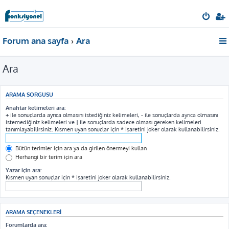
Forum ana sayfa
Ara
Ara
ARAMA SORGUSU
Anahtar kelimeleri ara:
+
ile sonuçlarda ayrıca olmasını istediğiniz kelimeleri,
-
ile sonuçlarda ayrıca olmasını
istemediğiniz kelimeleri ve
|
ile sonuçlarda sadece olması gereken kelimeleri
tanımlayabilirsiniz. Kısmen uyan sonuçlar için * işaretini joker olarak kullanabilirsiniz.
Bütün terimler için ara ya da girilen önermeyi kullan
Herhangi bir terim için ara
Yazar için ara:
Kısmen uyan sonuçlar için * işaretini joker olarak kullanabilirsiniz.
ARAMA SEÇENEKLERI
Forumlarda ara: