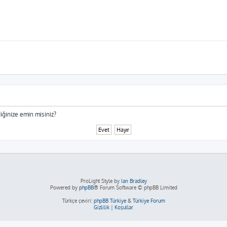
iğinize emin misiniz?
ProLight Style by
Ian Bradley
Powered by
phpBB
® Forum Software © phpBB Limited
Türkçe çeviri:
phpBB Türkiye
&
Türkiye Forum
Gizlilik
|
Koşullar