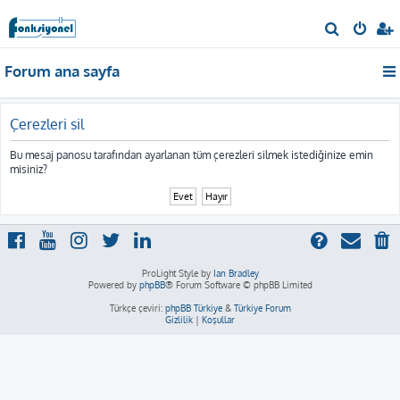
A
r
Forum ana sayfa
a
Çerezleri sil
Bu mesaj panosu tarafından ayarlanan tüm çerezleri silmek istediğinize emin
misiniz?
ProLight Style by
Ian Bradley
Powered by
phpBB
® Forum Software © phpBB Limited
Türkçe çeviri:
phpBB Türkiye
&
Türkiye Forum
Gizlilik
|
Koşullar