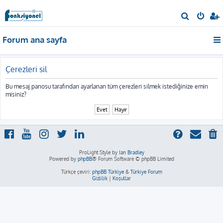
A
r
Forum ana sayfa
a
Çerezleri sil
Bu mesaj panosu tarafından ayarlanan tüm çerezleri silmek istediğinize emin
misiniz?
ProLight Style by
Ian Bradley
Powered by
phpBB
® Forum Software © phpBB Limited
Türkçe çeviri:
phpBB Türkiye
&
Türkiye Forum
Gizlilik
|
Koşullar