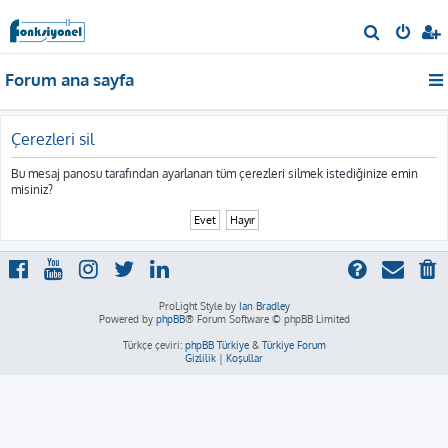
A
r
Forum ana sayfa
a
Çerezleri sil
Bu mesaj panosu tarafından ayarlanan tüm çerezleri silmek istediğinize emin
misiniz?
ProLight Style by
Ian Bradley
Powered by
phpBB
® Forum Software © phpBB Limited
Türkçe çeviri:
phpBB Türkiye
&
Türkiye Forum
Gizlilik
|
Koşullar