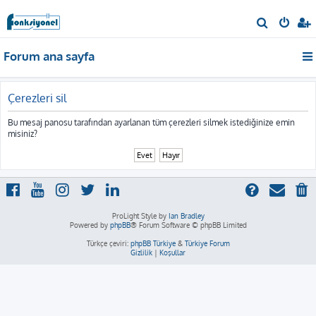
A
r
Forum ana sayfa
a
Çerezleri sil
Bu mesaj panosu tarafından ayarlanan tüm çerezleri silmek istediğinize emin
misiniz?
ProLight Style by
Ian Bradley
Powered by
phpBB
® Forum Software © phpBB Limited
Türkçe çeviri:
phpBB Türkiye
&
Türkiye Forum
Gizlilik
|
Koşullar