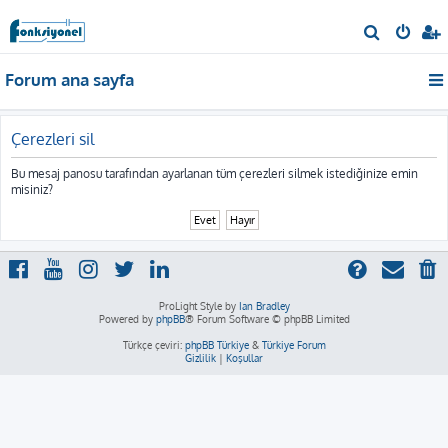
A
r
Forum ana sayfa
a
Çerezleri sil
Bu mesaj panosu tarafından ayarlanan tüm çerezleri silmek istediğinize emin
misiniz?
ProLight Style by
Ian Bradley
Powered by
phpBB
® Forum Software © phpBB Limited
Türkçe çeviri:
phpBB Türkiye
&
Türkiye Forum
Gizlilik
|
Koşullar