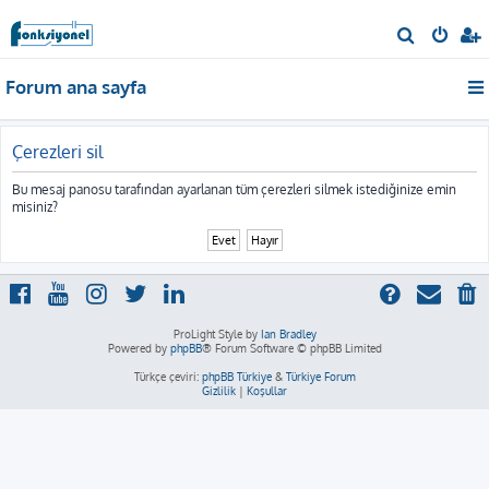
A
r
Forum ana sayfa
a
Çerezleri sil
Bu mesaj panosu tarafından ayarlanan tüm çerezleri silmek istediğinize emin
misiniz?
ProLight Style by
Ian Bradley
Powered by
phpBB
® Forum Software © phpBB Limited
Türkçe çeviri:
phpBB Türkiye
&
Türkiye Forum
Gizlilik
|
Koşullar