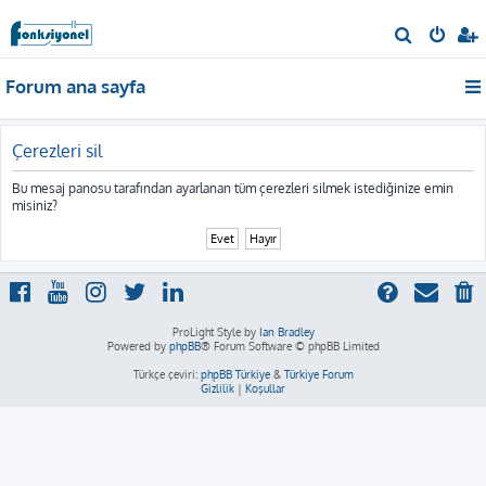
A
r
Forum ana sayfa
a
Çerezleri sil
Bu mesaj panosu tarafından ayarlanan tüm çerezleri silmek istediğinize emin
misiniz?
ProLight Style by
Ian Bradley
Powered by
phpBB
® Forum Software © phpBB Limited
Türkçe çeviri:
phpBB Türkiye
&
Türkiye Forum
Gizlilik
|
Koşullar