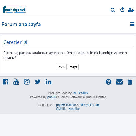
A
r
Forum ana sayfa
a
Çerezleri sil
Bu mesaj panosu tarafından ayarlanan tüm çerezleri silmek istediğinize emin
misiniz?
ProLight Style by
Ian Bradley
Powered by
phpBB
® Forum Software © phpBB Limited
Türkçe çeviri:
phpBB Türkiye
&
Türkiye Forum
Gizlilik
|
Koşullar