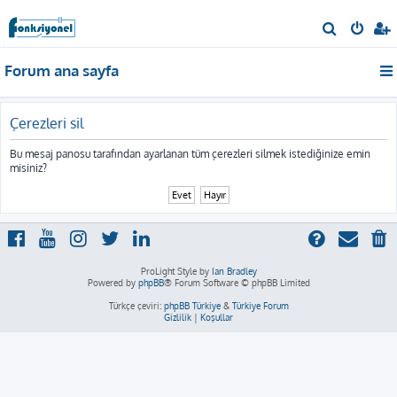
A
r
Forum ana sayfa
a
Çerezleri sil
Bu mesaj panosu tarafından ayarlanan tüm çerezleri silmek istediğinize emin
misiniz?
ProLight Style by
Ian Bradley
Powered by
phpBB
® Forum Software © phpBB Limited
Türkçe çeviri:
phpBB Türkiye
&
Türkiye Forum
Gizlilik
|
Koşullar