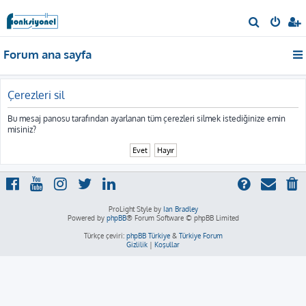
A
r
Forum ana sayfa
a
Çerezleri sil
Bu mesaj panosu tarafından ayarlanan tüm çerezleri silmek istediğinize emin
misiniz?
ProLight Style by
Ian Bradley
Powered by
phpBB
® Forum Software © phpBB Limited
Türkçe çeviri:
phpBB Türkiye
&
Türkiye Forum
Gizlilik
|
Koşullar