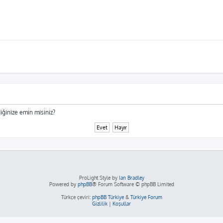
iğinize emin misiniz?
ProLight Style by
Ian Bradley
Powered by
phpBB
® Forum Software © phpBB Limited
Türkçe çeviri:
phpBB Türkiye
&
Türkiye Forum
Gizlilik
|
Koşullar