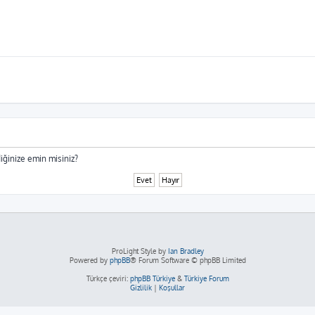
iğinize emin misiniz?
ProLight Style by
Ian Bradley
Powered by
phpBB
® Forum Software © phpBB Limited
Türkçe çeviri:
phpBB Türkiye
&
Türkiye Forum
Gizlilik
|
Koşullar