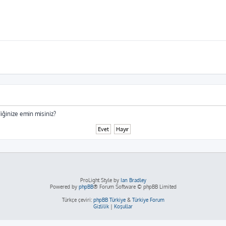
iğinize emin misiniz?
ProLight Style by
Ian Bradley
Powered by
phpBB
® Forum Software © phpBB Limited
Türkçe çeviri:
phpBB Türkiye
&
Türkiye Forum
Gizlilik
|
Koşullar