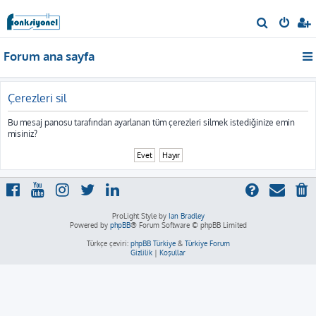
A
r
Forum ana sayfa
a
Çerezleri sil
Bu mesaj panosu tarafından ayarlanan tüm çerezleri silmek istediğinize emin
misiniz?
ProLight Style by
Ian Bradley
Powered by
phpBB
® Forum Software © phpBB Limited
Türkçe çeviri:
phpBB Türkiye
&
Türkiye Forum
Gizlilik
|
Koşullar