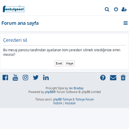
A
r
Forum ana sayfa
a
Çerezleri sil
Bu mesaj panosu tarafından ayarlanan tüm çerezleri silmek istediğinize emin
misiniz?
ProLight Style by
Ian Bradley
Powered by
phpBB
® Forum Software © phpBB Limited
Türkçe çeviri:
phpBB Türkiye
&
Türkiye Forum
Gizlilik
|
Koşullar