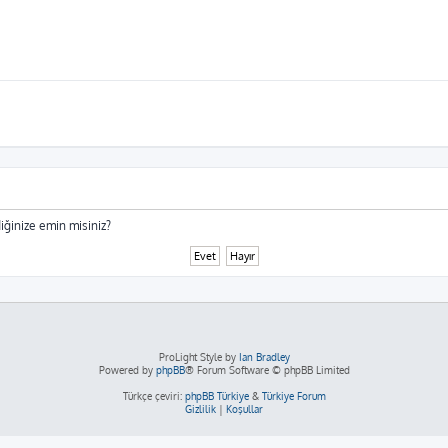
iğinize emin misiniz?
ProLight Style by
Ian Bradley
Powered by
phpBB
® Forum Software © phpBB Limited
Türkçe çeviri:
phpBB Türkiye
&
Türkiye Forum
Gizlilik
|
Koşullar