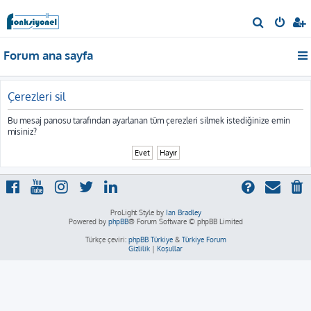
A
r
Forum ana sayfa
a
Çerezleri sil
Bu mesaj panosu tarafından ayarlanan tüm çerezleri silmek istediğinize emin
misiniz?
ProLight Style by
Ian Bradley
Powered by
phpBB
® Forum Software © phpBB Limited
Türkçe çeviri:
phpBB Türkiye
&
Türkiye Forum
Gizlilik
|
Koşullar