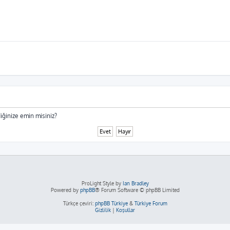
iğinize emin misiniz?
ProLight Style by
Ian Bradley
Powered by
phpBB
® Forum Software © phpBB Limited
Türkçe çeviri:
phpBB Türkiye
&
Türkiye Forum
Gizlilik
|
Koşullar