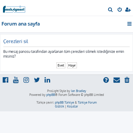
A
r
Forum ana sayfa
a
Çerezleri sil
Bu mesaj panosu tarafından ayarlanan tüm çerezleri silmek istediğinize emin
misiniz?
ProLight Style by
Ian Bradley
Powered by
phpBB
® Forum Software © phpBB Limited
Türkçe çeviri:
phpBB Türkiye
&
Türkiye Forum
Gizlilik
|
Koşullar