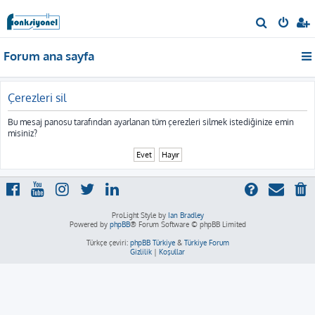
A
r
Forum ana sayfa
a
Çerezleri sil
Bu mesaj panosu tarafından ayarlanan tüm çerezleri silmek istediğinize emin
misiniz?
ProLight Style by
Ian Bradley
Powered by
phpBB
® Forum Software © phpBB Limited
Türkçe çeviri:
phpBB Türkiye
&
Türkiye Forum
Gizlilik
|
Koşullar