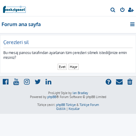
A
r
Forum ana sayfa
a
Çerezleri sil
Bu mesaj panosu tarafından ayarlanan tüm çerezleri silmek istediğinize emin
misiniz?
ProLight Style by
Ian Bradley
Powered by
phpBB
® Forum Software © phpBB Limited
Türkçe çeviri:
phpBB Türkiye
&
Türkiye Forum
Gizlilik
|
Koşullar