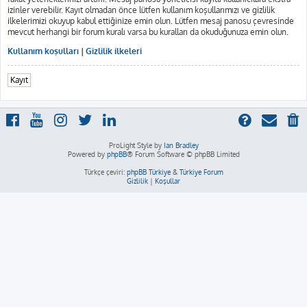
izinler verebilir. Kayıt olmadan önce lütfen kullanım koşullarımızı ve gizlilik
ilkelerimizi okuyup kabul ettiğinize emin olun. Lütfen mesaj panosu çevresinde
mevcut herhangi bir forum kuralı varsa bu kuralları da okuduğunuza emin olun.
Kullanım koşulları
|
Gizlilik ilkeleri
Kayıt
ProLight Style by
Ian Bradley
Powered by
phpBB
® Forum Software © phpBB Limited
Türkçe çeviri:
phpBB Türkiye
&
Türkiye Forum
Gizlilik
|
Koşullar