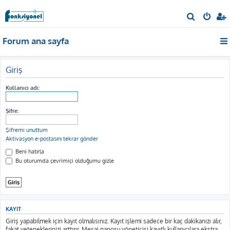
A
r
Forum ana sayfa
a
Giriş
Kullanıcı adı:
Şifre:
Şifremi unuttum
Aktivasyon e-postasını tekrar gönder
Beni hatırla
Bu oturumda çevrimiçi olduğumu gizle
KAYIT
Giriş yapabilmek için kayıt olmalısınız. Kayıt işlemi sadece bir kaç dakikanızı alır,
fakat yeteneklerinizi arttırır. Mesaj panosu yöneticisi kayıtlı kullanıcılara ekstra