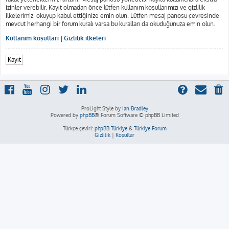
izinler verebilir. Kayıt olmadan önce lütfen kullanım koşullarımızı ve gizlilik
ilkelerimizi okuyup kabul ettiğinize emin olun. Lütfen mesaj panosu çevresinde
mevcut herhangi bir forum kuralı varsa bu kuralları da okuduğunuza emin olun.
Kullanım koşulları
|
Gizlilik ilkeleri
Kayıt
ProLight Style by
Ian Bradley
Powered by
phpBB
® Forum Software © phpBB Limited
Türkçe çeviri:
phpBB Türkiye
&
Türkiye Forum
Gizlilik
|
Koşullar