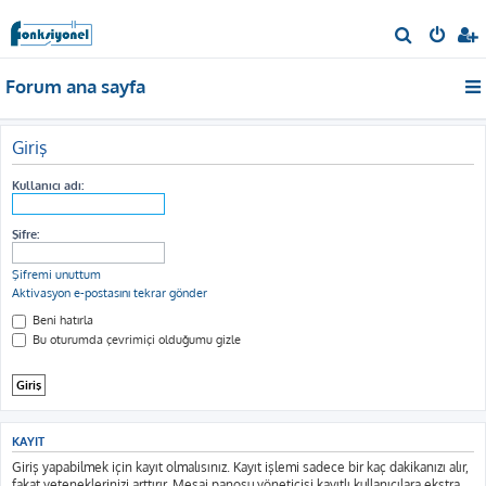
A
r
Forum ana sayfa
a
Giriş
Kullanıcı adı:
Şifre:
Şifremi unuttum
Aktivasyon e-postasını tekrar gönder
Beni hatırla
Bu oturumda çevrimiçi olduğumu gizle
KAYIT
Giriş yapabilmek için kayıt olmalısınız. Kayıt işlemi sadece bir kaç dakikanızı alır,
fakat yeteneklerinizi arttırır. Mesaj panosu yöneticisi kayıtlı kullanıcılara ekstra