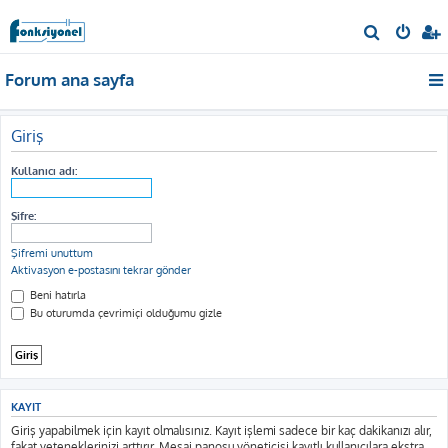
A
r
Forum ana sayfa
a
Giriş
Kullanıcı adı:
Şifre:
Şifremi unuttum
Aktivasyon e-postasını tekrar gönder
Beni hatırla
Bu oturumda çevrimiçi olduğumu gizle
KAYIT
Giriş yapabilmek için kayıt olmalısınız. Kayıt işlemi sadece bir kaç dakikanızı alır,
fakat yeteneklerinizi arttırır. Mesaj panosu yöneticisi kayıtlı kullanıcılara ekstra