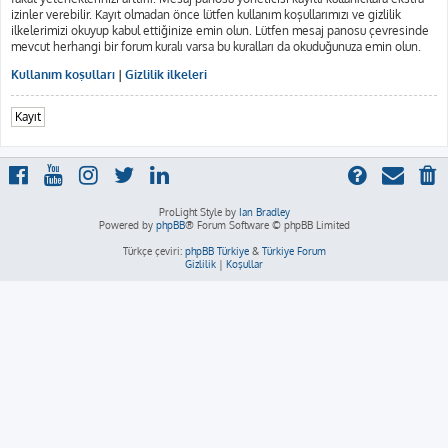
izinler verebilir. Kayıt olmadan önce lütfen kullanım koşullarımızı ve gizlilik
ilkelerimizi okuyup kabul ettiğinize emin olun. Lütfen mesaj panosu çevresinde
mevcut herhangi bir forum kuralı varsa bu kuralları da okuduğunuza emin olun.
Kullanım koşulları
|
Gizlilik ilkeleri
Kayıt
ProLight Style by
Ian Bradley
Powered by
phpBB
® Forum Software © phpBB Limited
Türkçe çeviri:
phpBB Türkiye
&
Türkiye Forum
Gizlilik
|
Koşullar