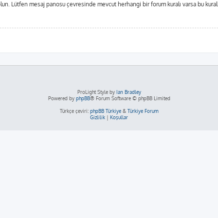
in olun. Lütfen mesaj panosu çevresinde mevcut herhangi bir forum kuralı varsa bu kur
ProLight Style by
Ian Bradley
Powered by
phpBB
® Forum Software © phpBB Limited
Türkçe çeviri:
phpBB Türkiye
&
Türkiye Forum
Gizlilik
|
Koşullar