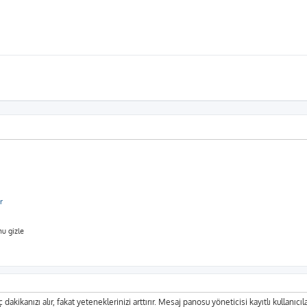
r
u gizle
 dakikanızı alır, fakat yeteneklerinizi arttırır. Mesaj panosu yöneticisi kayıtlı kullanıcı