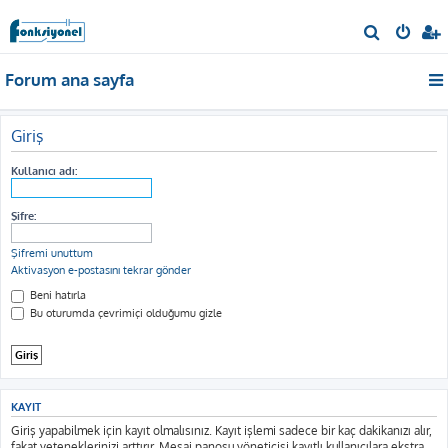
A
r
Forum ana sayfa
a
Giriş
Kullanıcı adı:
Şifre:
Şifremi unuttum
Aktivasyon e-postasını tekrar gönder
Beni hatırla
Bu oturumda çevrimiçi olduğumu gizle
KAYIT
Giriş yapabilmek için kayıt olmalısınız. Kayıt işlemi sadece bir kaç dakikanızı alır,
fakat yeteneklerinizi arttırır. Mesaj panosu yöneticisi kayıtlı kullanıcılara ekstra