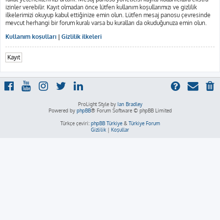
izinler verebilir. Kayıt olmadan önce lütfen kullanım koşullarımızı ve gizlilik
ilkelerimizi okuyup kabul ettiğinize emin olun. Lütfen mesaj panosu çevresinde
mevcut herhangi bir forum kuralı varsa bu kuralları da okuduğunuza emin olun.
Kullanım koşulları
|
Gizlilik ilkeleri
Kayıt
ProLight Style by
Ian Bradley
Powered by
phpBB
® Forum Software © phpBB Limited
Türkçe çeviri:
phpBB Türkiye
&
Türkiye Forum
Gizlilik
|
Koşullar