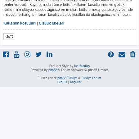
izinler verebilir. Kayıt olmadan önce lütfen kullanım koşullarımızı ve gizlilik
ilkelerimizi okuyup kabul ettiğinize emin olun. Lütfen mesaj panosu çevresinde
mevcut herhangi bir forum kuralı varsa bu kuralları da okuduğunuza emin olun.
Kullanım koşulları
|
Gizlilik ilkeleri
Kayıt
ProLight Style by
Ian Bradley
Powered by
phpBB
® Forum Software © phpBB Limited
Türkçe çeviri:
phpBB Türkiye
&
Türkiye Forum
Gizlilik
|
Koşullar