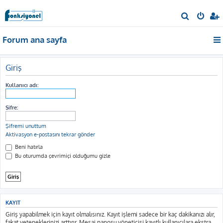
A
r
Forum ana sayfa
a
Giriş
Kullanıcı adı:
Şifre:
Şifremi unuttum
Aktivasyon e-postasını tekrar gönder
Beni hatırla
Bu oturumda çevrimiçi olduğumu gizle
KAYIT
Giriş yapabilmek için kayıt olmalısınız. Kayıt işlemi sadece bir kaç dakikanızı alır,
fakat yeteneklerinizi arttırır. Mesaj panosu yöneticisi kayıtlı kullanıcılara ekstra