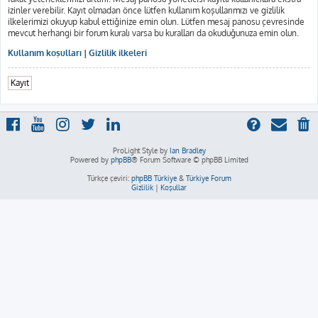
izinler verebilir. Kayıt olmadan önce lütfen kullanım koşullarımızı ve gizlilik
ilkelerimizi okuyup kabul ettiğinize emin olun. Lütfen mesaj panosu çevresinde
mevcut herhangi bir forum kuralı varsa bu kuralları da okuduğunuza emin olun.
Kullanım koşulları
|
Gizlilik ilkeleri
Kayıt
ProLight Style by
Ian Bradley
Powered by
phpBB
® Forum Software © phpBB Limited
Türkçe çeviri:
phpBB Türkiye
&
Türkiye Forum
Gizlilik
|
Koşullar