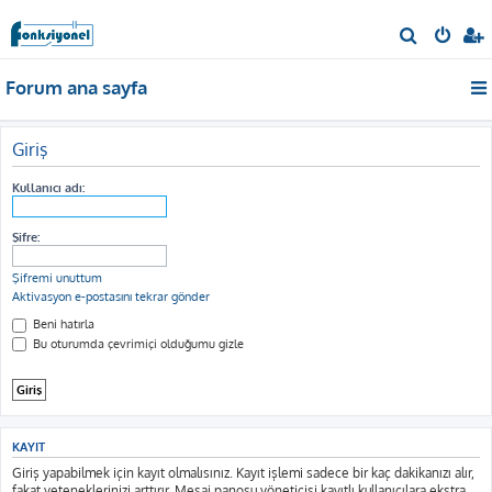
A
r
Forum ana sayfa
a
Giriş
Kullanıcı adı:
Şifre:
Şifremi unuttum
Aktivasyon e-postasını tekrar gönder
Beni hatırla
Bu oturumda çevrimiçi olduğumu gizle
KAYIT
Giriş yapabilmek için kayıt olmalısınız. Kayıt işlemi sadece bir kaç dakikanızı alır,
fakat yeteneklerinizi arttırır. Mesaj panosu yöneticisi kayıtlı kullanıcılara ekstra