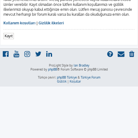
izinler verebilir. Kayıt olmadan önce lütfen kullanım koşullarımızı ve gizlilik
ilkelerimizi okuyup kabul ettiğinize emin olun. Lütfen mesaj panosu çevresinde
mevcut herhangi bir forum kuralı varsa bu kuralları da okuduğunuza emin olun.
Kullanım koşulları
|
Gizlilik ilkeleri
Kayıt
ProLight Style by
Ian Bradley
Powered by
phpBB
® Forum Software © phpBB Limited
Türkçe çeviri:
phpBB Türkiye
&
Türkiye Forum
Gizlilik
|
Koşullar