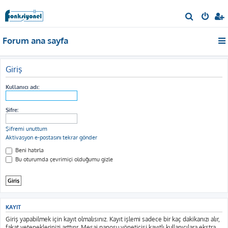
A
r
Forum ana sayfa
a
Giriş
Kullanıcı adı:
Şifre:
Şifremi unuttum
Aktivasyon e-postasını tekrar gönder
Beni hatırla
Bu oturumda çevrimiçi olduğumu gizle
KAYIT
Giriş yapabilmek için kayıt olmalısınız. Kayıt işlemi sadece bir kaç dakikanızı alır,
fakat yeteneklerinizi arttırır. Mesaj panosu yöneticisi kayıtlı kullanıcılara ekstra