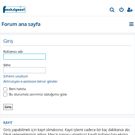
A
r
Forum ana sayfa
a
Giriş
Kullanıcı adı:
Şifre:
Şifremi unuttum
Aktivasyon e-postasını tekrar gönder
Beni hatırla
Bu oturumda çevrimiçi olduğumu gizle
KAYIT
Giriş yapabilmek için kayıt olmalısınız. Kayıt işlemi sadece bir kaç dakikanızı alır,
fakat yeteneklerinizi arttırır. Mesaj panosu yöneticisi kayıtlı kullanıcılara ekstra