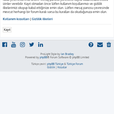
izinler verebilir. Kayıt olmadan önce lütfen kullanım koşullarımızı ve gizlilik
ilkelerimizi okuyup kabul ettiğinize emin olun. Lütfen mesaj panosu çevresinde
mevcut herhangi bir forum kuralı varsa bu kuralları da okuduğunuza emin olun.
Kullanım koşulları
|
Gizlilik ilkeleri
Kayıt
ProLight Style by
Ian Bradley
Powered by
phpBB
® Forum Software © phpBB Limited
Türkçe çeviri:
phpBB Türkiye
&
Türkiye Forum
Gizlilik
|
Koşullar