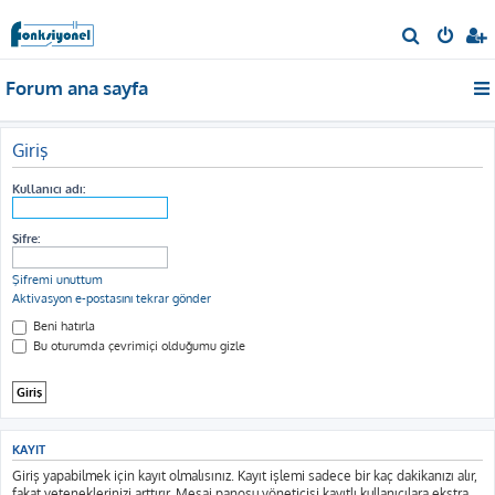
A
r
Forum ana sayfa
a
Giriş
Kullanıcı adı:
Şifre:
Şifremi unuttum
Aktivasyon e-postasını tekrar gönder
Beni hatırla
Bu oturumda çevrimiçi olduğumu gizle
KAYIT
Giriş yapabilmek için kayıt olmalısınız. Kayıt işlemi sadece bir kaç dakikanızı alır,
fakat yeteneklerinizi arttırır. Mesaj panosu yöneticisi kayıtlı kullanıcılara ekstra