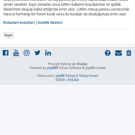
izinler verebilir. Kayıt olmadan önce lütfen kullanım koşullarımızı ve gizlilik
ilkelerimizi okuyup kabul ettiğinize emin olun. Lütfen mesaj panosu çevresinde
mevcut herhangi bir forum kuralı varsa bu kuralları da okuduğunuza emin olun.
Kullanım koşulları
|
Gizlilik ilkeleri
Kayıt
ProLight Style by
Ian Bradley
Powered by
phpBB
® Forum Software © phpBB Limited
Türkçe çeviri:
phpBB Türkiye
&
Türkiye Forum
Gizlilik
|
Koşullar