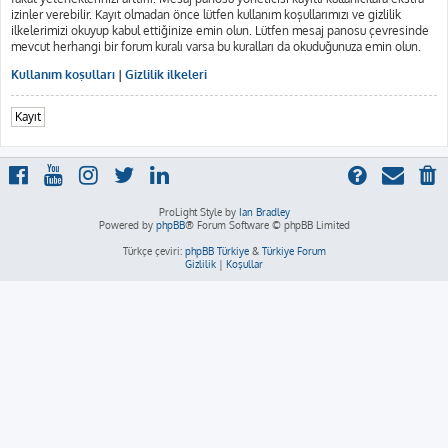
izinler verebilir. Kayıt olmadan önce lütfen kullanım koşullarımızı ve gizlilik
ilkelerimizi okuyup kabul ettiğinize emin olun. Lütfen mesaj panosu çevresinde
mevcut herhangi bir forum kuralı varsa bu kuralları da okuduğunuza emin olun.
Kullanım koşulları
|
Gizlilik ilkeleri
Kayıt
ProLight Style by
Ian Bradley
Powered by
phpBB
® Forum Software © phpBB Limited
Türkçe çeviri:
phpBB Türkiye
&
Türkiye Forum
Gizlilik
|
Koşullar