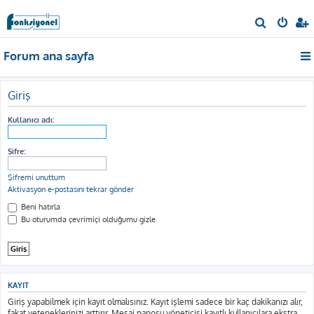
A
r
Forum ana sayfa
a
Giriş
Kullanıcı adı:
Şifre:
Şifremi unuttum
Aktivasyon e-postasını tekrar gönder
Beni hatırla
Bu oturumda çevrimiçi olduğumu gizle
KAYIT
Giriş yapabilmek için kayıt olmalısınız. Kayıt işlemi sadece bir kaç dakikanızı alır,
fakat yeteneklerinizi arttırır. Mesaj panosu yöneticisi kayıtlı kullanıcılara ekstra