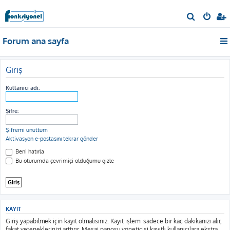
A
r
Forum ana sayfa
a
Giriş
Kullanıcı adı:
Şifre:
Şifremi unuttum
Aktivasyon e-postasını tekrar gönder
Beni hatırla
Bu oturumda çevrimiçi olduğumu gizle
KAYIT
Giriş yapabilmek için kayıt olmalısınız. Kayıt işlemi sadece bir kaç dakikanızı alır,
fakat yeteneklerinizi arttırır. Mesaj panosu yöneticisi kayıtlı kullanıcılara ekstra