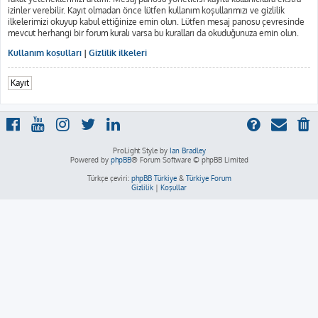
izinler verebilir. Kayıt olmadan önce lütfen kullanım koşullarımızı ve gizlilik
ilkelerimizi okuyup kabul ettiğinize emin olun. Lütfen mesaj panosu çevresinde
mevcut herhangi bir forum kuralı varsa bu kuralları da okuduğunuza emin olun.
Kullanım koşulları
|
Gizlilik ilkeleri
Kayıt
ProLight Style by
Ian Bradley
Powered by
phpBB
® Forum Software © phpBB Limited
Türkçe çeviri:
phpBB Türkiye
&
Türkiye Forum
Gizlilik
|
Koşullar