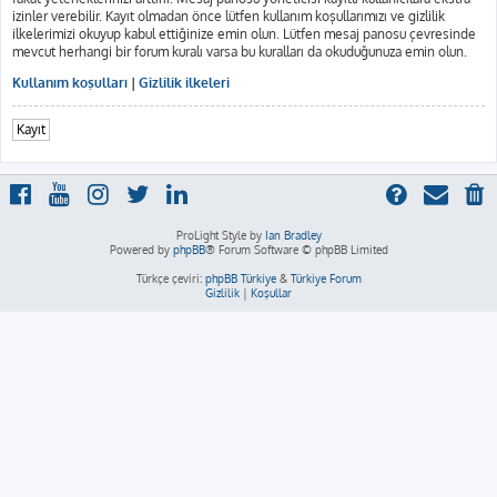
izinler verebilir. Kayıt olmadan önce lütfen kullanım koşullarımızı ve gizlilik
ilkelerimizi okuyup kabul ettiğinize emin olun. Lütfen mesaj panosu çevresinde
mevcut herhangi bir forum kuralı varsa bu kuralları da okuduğunuza emin olun.
Kullanım koşulları
|
Gizlilik ilkeleri
Kayıt
ProLight Style by
Ian Bradley
Powered by
phpBB
® Forum Software © phpBB Limited
Türkçe çeviri:
phpBB Türkiye
&
Türkiye Forum
Gizlilik
|
Koşullar