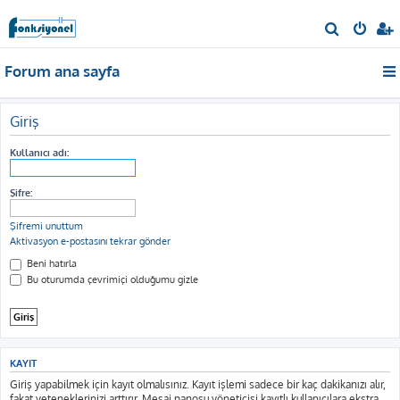
A
r
Forum ana sayfa
a
Giriş
Kullanıcı adı:
Şifre:
Şifremi unuttum
Aktivasyon e-postasını tekrar gönder
Beni hatırla
Bu oturumda çevrimiçi olduğumu gizle
KAYIT
Giriş yapabilmek için kayıt olmalısınız. Kayıt işlemi sadece bir kaç dakikanızı alır,
fakat yeteneklerinizi arttırır. Mesaj panosu yöneticisi kayıtlı kullanıcılara ekstra