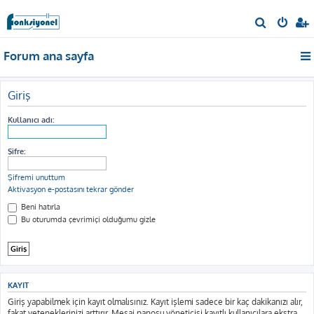
A
r
Forum ana sayfa
a
Giriş
Kullanıcı adı:
Şifre:
Şifremi unuttum
Aktivasyon e-postasını tekrar gönder
Beni hatırla
Bu oturumda çevrimiçi olduğumu gizle
KAYIT
Giriş yapabilmek için kayıt olmalısınız. Kayıt işlemi sadece bir kaç dakikanızı alır,
fakat yeteneklerinizi arttırır. Mesaj panosu yöneticisi kayıtlı kullanıcılara ekstra