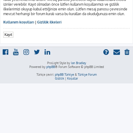
izinler verebilir. Kayıt olmadan önce lütfen kullanım koşullarımızı ve gizlilik
ilkelerimizi okuyup kabul ettiğinize emin olun. Lütfen mesaj panosu çevresinde
mevcut herhangi bir forum kuralı varsa bu kuralları da okuduğunuza emin olun.
Kullanım koşulları
|
Gizlilik ilkeleri
Kayıt
ProLight Style by
Ian Bradley
Powered by
phpBB
® Forum Software © phpBB Limited
Türkçe çeviri:
phpBB Türkiye
&
Türkiye Forum
Gizlilik
|
Koşullar