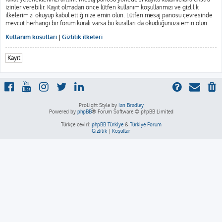
izinler verebilir. Kayıt olmadan önce lütfen kullanım koşullarımızı ve gizlilik
ilkelerimizi okuyup kabul ettiğinize emin olun. Lütfen mesaj panosu çevresinde
mevcut herhangi bir forum kuralı varsa bu kuralları da okuduğunuza emin olun.
Kullanım koşulları
|
Gizlilik ilkeleri
Kayıt
ProLight Style by
Ian Bradley
Powered by
phpBB
® Forum Software © phpBB Limited
Türkçe çeviri:
phpBB Türkiye
&
Türkiye Forum
Gizlilik
|
Koşullar