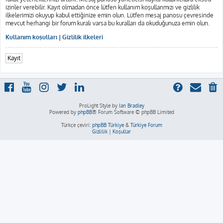
izinler verebilir. Kayıt olmadan önce lütfen kullanım koşullarımızı ve gizlilik
ilkelerimizi okuyup kabul ettiğinize emin olun. Lütfen mesaj panosu çevresinde
mevcut herhangi bir forum kuralı varsa bu kuralları da okuduğunuza emin olun.
Kullanım koşulları
|
Gizlilik ilkeleri
Kayıt
ProLight Style by
Ian Bradley
Powered by
phpBB
® Forum Software © phpBB Limited
Türkçe çeviri:
phpBB Türkiye
&
Türkiye Forum
Gizlilik
|
Koşullar