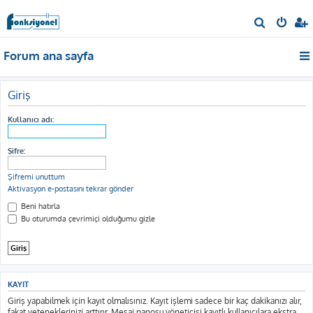
A
r
Forum ana sayfa
a
Giriş
Kullanıcı adı:
Şifre:
Şifremi unuttum
Aktivasyon e-postasını tekrar gönder
Beni hatırla
Bu oturumda çevrimiçi olduğumu gizle
KAYIT
Giriş yapabilmek için kayıt olmalısınız. Kayıt işlemi sadece bir kaç dakikanızı alır,
fakat yeteneklerinizi arttırır. Mesaj panosu yöneticisi kayıtlı kullanıcılara ekstra