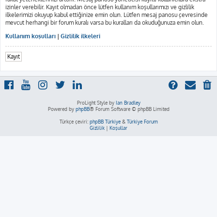
izinler verebilir. Kayıt olmadan önce lütfen kullanım koşullarımızı ve gizlilik
ilkelerimizi okuyup kabul ettiğinize emin olun. Lütfen mesaj panosu çevresinde
mevcut herhangi bir forum kuralı varsa bu kuralları da okuduğunuza emin olun.
Kullanım koşulları
|
Gizlilik ilkeleri
Kayıt
ProLight Style by
Ian Bradley
Powered by
phpBB
® Forum Software © phpBB Limited
Türkçe çeviri:
phpBB Türkiye
&
Türkiye Forum
Gizlilik
|
Koşullar