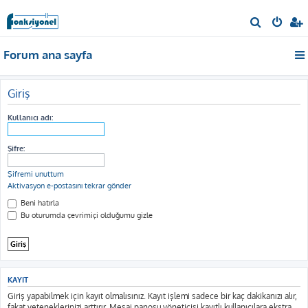
A
r
Forum ana sayfa
a
Giriş
Kullanıcı adı:
Şifre:
Şifremi unuttum
Aktivasyon e-postasını tekrar gönder
Beni hatırla
Bu oturumda çevrimiçi olduğumu gizle
KAYIT
Giriş yapabilmek için kayıt olmalısınız. Kayıt işlemi sadece bir kaç dakikanızı alır,
fakat yeteneklerinizi arttırır. Mesaj panosu yöneticisi kayıtlı kullanıcılara ekstra