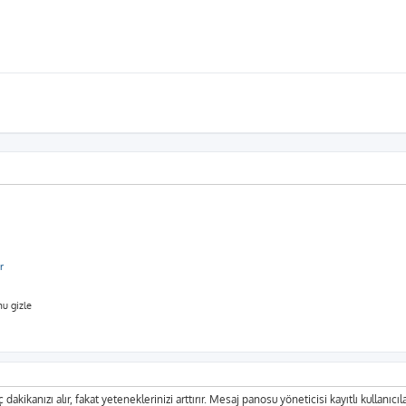
r
u gizle
 dakikanızı alır, fakat yeteneklerinizi arttırır. Mesaj panosu yöneticisi kayıtlı kullanıcı