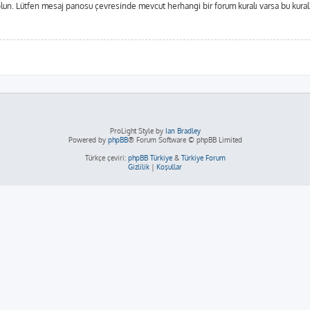
in olun. Lütfen mesaj panosu çevresinde mevcut herhangi bir forum kuralı varsa bu kur
ProLight Style by
Ian Bradley
Powered by
phpBB
® Forum Software © phpBB Limited
Türkçe çeviri:
phpBB Türkiye
&
Türkiye Forum
Gizlilik
|
Koşullar