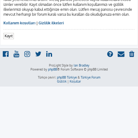
izinler verebilir. Kayıt olmadan önce lütfen kullanım koşullarımızı ve gizlilik
ilkelerimizi okuyup kabul ettiğinize emin olun. Lütfen mesaj panosu çevresinde
mevcut herhangi bir forum kuralı varsa bu kuralları da okuduğunuza emin olun.
Kullanım koşulları
|
Gizlilik ilkeleri
Kayıt
ProLight Style by
Ian Bradley
Powered by
phpBB
® Forum Software © phpBB Limited
Türkçe çeviri:
phpBB Türkiye
&
Türkiye Forum
Gizlilik
|
Koşullar