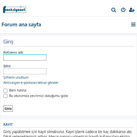
A
r
Forum ana sayfa
a
Giriş
Kullanıcı adı:
Şifre:
Şifremi unuttum
Aktivasyon e-postasını tekrar gönder
Beni hatırla
Bu oturumda çevrimiçi olduğumu gizle
KAYIT
Giriş yapabilmek için kayıt olmalısınız. Kayıt işlemi sadece bir kaç dakikanızı alır,
fakat yeteneklerinizi arttırır. Mesaj panosu yöneticisi kayıtlı kullanıcılara ekstra