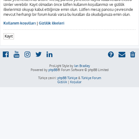
izinler verebilir. Kayıt olmadan önce lütfen kullanım koşullarımızı ve gizlilik
ilkelerimizi okuyup kabul ettiğinize emin olun. Lütfen mesaj panosu çevresinde
mevcut herhangi bir forum kuralı varsa bu kuralları da okuduğunuza emin olun.
Kullanım koşulları
|
Gizlilik ilkeleri
Kayıt
ProLight Style by
Ian Bradley
Powered by
phpBB
® Forum Software © phpBB Limited
Türkçe çeviri:
phpBB Türkiye
&
Türkiye Forum
Gizlilik
|
Koşullar