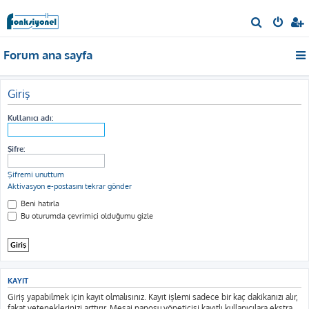
A
r
Forum ana sayfa
a
Giriş
Kullanıcı adı:
Şifre:
Şifremi unuttum
Aktivasyon e-postasını tekrar gönder
Beni hatırla
Bu oturumda çevrimiçi olduğumu gizle
KAYIT
Giriş yapabilmek için kayıt olmalısınız. Kayıt işlemi sadece bir kaç dakikanızı alır,
fakat yeteneklerinizi arttırır. Mesaj panosu yöneticisi kayıtlı kullanıcılara ekstra