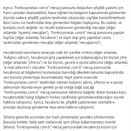
Ayrıca "Fonksiyonelas.com.tr" mesaj panosunu dolaşırken phpBB yazılımı için
harici çerezler oluşturabiliriz, buna rağmen bu belgenin kapsamında görünenler
dışında sadece phpBB yazılımı tarafından oluşturulan sayfalar kastedilmektedir.
İkinci konu ise tarafınızdan bize gönderilen bilgileri topluyoruz. Bu olabilir, ve
bunlarla sınırlı değildir: bir misafir kullanıcının gönderdiği mesajlar (diğer
anlamda "ziyaretçi mesajları"), "Fonksiyonelas.com.tr" mesaj panosuna yapılan
kayıtlar (diğer anlamda "hesabınız") ve kayıt olup giriş yaptıktan sonra
tarafınızdan gönderilen mesajlar (diğer anlamda "mesajlarınız").
Hesabınızda tanınmanız amacıyla sade bir içerikte isminiz (diğer anlamda
"kullanıcı adınız"), hesabınıza giriş yapabilmek için kullanacağınız bir kişisel şifre
(diğer anlamda "şifreniz") ve bir kişisel, geçerli e-posta adresiniz (diğer anlamda
"e-mail adresiniz") olacaktır. "Fonksiyonelas.com.tr" mesaj panosunda
hesabınıza ait bilgileriniz hostumuzun barındığı ülkedeki kanunlar kapsamında
veri-koruma yöntemiyle korunmaktadır. Kayıt işlemi sırasında
"Fonksiyonelas.com.tr" tarafından istenen kullanıcı adınız, şifreniz ve e-posta
adresinizin dışında neyin gerekli ya da isteğe bağlı olacağı
“Fonksiyonelas.com.tr” mesaj panosunun takdirine bağlıdır. Bütün bunlara karşı,
hesabınızdaki hangi bilgilerin herkes tarafından görüntülenebileceğini seçme
hakkına sahipsiniz. Ayrıca, hesabınız ile, phpBB yazılımından otomatik e-
postalar oluşturup gönderme veya alma hakkına sahipsiniz.
Şifreniz güvenlik açısından (bir hash yöntemiyle) yeniden şifrelenmiştir.
Bununla birlikte, farklı web sitelerinde aynı şifreyi kullanmamanız önerilir.
Şifreniz "Fonksiyonelas.com.tr" mesaj panosundaki hesabınıza erişim için