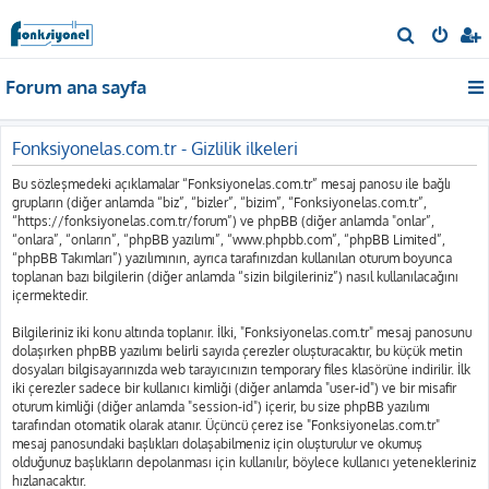
A
r
Forum ana sayfa
a
Fonksiyonelas.com.tr - Gizlilik ilkeleri
Bu sözleşmedeki açıklamalar “Fonksiyonelas.com.tr” mesaj panosu ile bağlı
grupların (diğer anlamda “biz”, “bizler”, “bizim”, “Fonksiyonelas.com.tr”,
“https://fonksiyonelas.com.tr/forum”) ve phpBB (diğer anlamda "onlar”,
“onlara”, “onların”, “phpBB yazılımı”, “www.phpbb.com”, “phpBB Limited”,
“phpBB Takımları”) yazılımının, ayrıca tarafınızdan kullanılan oturum boyunca
toplanan bazı bilgilerin (diğer anlamda “sizin bilgileriniz”) nasıl kullanılacağını
içermektedir.
Bilgileriniz iki konu altında toplanır. İlki, "Fonksiyonelas.com.tr" mesaj panosunu
dolaşırken phpBB yazılımı belirli sayıda çerezler oluşturacaktır, bu küçük metin
dosyaları bilgisayarınızda web tarayıcınızın temporary files klasörüne indirilir. İlk
iki çerezler sadece bir kullanıcı kimliği (diğer anlamda "user-id") ve bir misafir
oturum kimliği (diğer anlamda "session-id") içerir, bu size phpBB yazılımı
tarafından otomatik olarak atanır. Üçüncü çerez ise "Fonksiyonelas.com.tr"
mesaj panosundaki başlıkları dolaşabilmeniz için oluşturulur ve okumuş
olduğunuz başlıkların depolanması için kullanılır, böylece kullanıcı yetenekleriniz
hızlanacaktır.